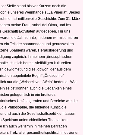
ser Stelle stand bis vor Kurzem noch die
sophie unseres Weinhandels „La Vineria“. Dieses
nehmen ist mittlerweile Geschichte: Zum 31. März
haben meine Frau, Isabel del Olmo, und ich
e Geschäftsaktivitäten aufgegeben. Für uns
 waren die Jahrzehnte, in denen wir mit unseren
n ein Teil der spannenden und genussvollen
zene Spaniens waren, Herausforderung und
edigung zugleich. In meinem „önosophischen
hatte ich mich bereits vielfältigen kulturellen
n gewidmet und dies, obwohl der aus dem
hischen abgeleitete Begriff „Önosophie“
tlich nur die „Weisheit vom Wein“ bedeutet. Wie
ein selbst können auch die Gedanken eines
sten gelegentlich in ein breiteres
satorisches Umfeld geraten und Bereiche wie die
 die Philosophie, die bildende Kunst, die
tur und auch die Gesellschaftspolitik umfassen.
s Spektrum unterschiedlicher Thematiken
e ich auch weiterhin in meinen Beiträgen
iten. Trotz aller gesundheitspolitisch motivierter