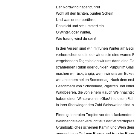
Der Nordwind hat entführet
Wohl all den lichten, bunten Schein
Und was er nur berühret,
Das nickt und schlummert ein.
O Winter, öder Winter,
Wie traurig wirst du sein!
In den Versen sind wir im frühen Winter am Beg
vorherrschen und in der wir uns in eine warme
vergehenden Tages holen wir uns dann eine Fla
strahlenden Rubin oder dunklen Purpur im Glas
machen wir rückgängig, wenn wir uns am Bukett 
wie an einem hellen Sommertag. Nach dem erste
Geschmack von Schokolade, Zigarren und edlen 
Waldbeeren, die von einem Hauch Weihnachtsge
haben einen Winterwein im Glas! In diesem Fall 
in ihrer überwiegenden Zahl Weissweine sind, s
Einen guten roten Tropfen vor dem flackernden K
Weinhandels der versucht aus der Winterdepres
Grundsätzliches scheinen Kamin und Wein denn
angenehmen Duft von Rauch und Holz im Raum v