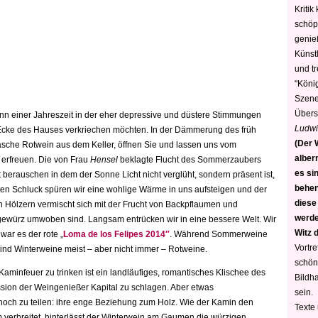
Kritik
schöp
genie
Künstl
und t
"König
Szene)
Übers
inn einer Jahreszeit in der eher depressive und düstere Stimmungen
Ludwi
 Ecke des Hauses verkriechen möchten. In der Dämmerung des früh
(Der W
sche Rotwein aus dem Keller, öffnen Sie und lassen uns vom
alber
 erfreuen. Die von Frau
Hensel
beklagte Flucht des Sommerzaubers
es sin
berauschen in dem der Sonne Licht nicht verglüht, sondern präsent ist,
behen
n Schluck spüren wir eine wohlige Wärme in uns aufsteigen und der
diese
Hölzern vermischt sich mit der Frucht von Backpflaumen und
werden
würz umwoben sind. Langsam entrücken wir in eine bessere Welt. Wir
Witz 
war es der rote „
Loma de los Felipes 2014″
. Während Sommerweine
Vortre
ind Winterweine meist – aber nicht immer – Rotweine.
schön
aminfeuer zu trinken ist ein landläufiges, romantisches Klischee des
Bildh
sion der Weingenießer Kapital zu schlagen. Aber etwas
sein.
och zu teilen: ihre enge Beziehung zum Holz. Wie der Kamin den
Texte
erbreitet, hinterlässt der Winterwein am Gaumen die würzigen