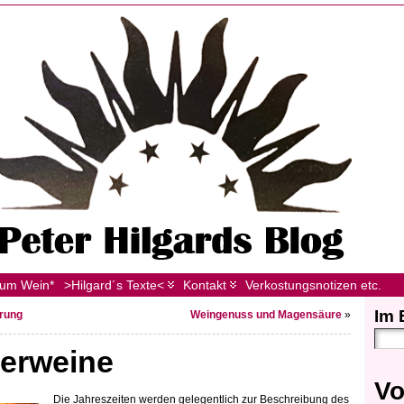
zum Wein*
>Hilgard´s Texte<
Kontakt
Verkostungsnotizen etc.
Im 
rung
Weingenuss und Magensäure
»
erweine
Vo
Die Jahreszeiten werden gelegentlich zur Beschreibung des