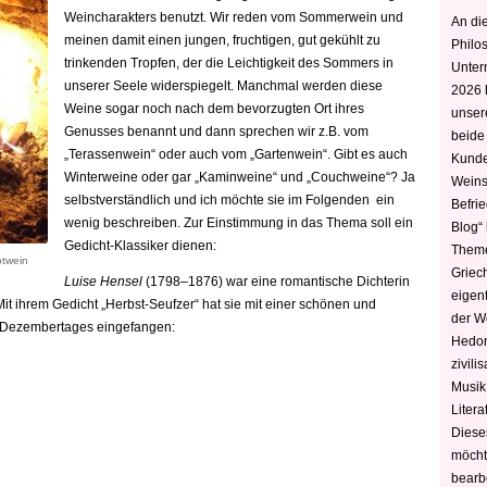
Weincharakters benutzt. Wir reden vom Sommerwein und
An die
meinen damit einen jungen, fruchtigen, gut gekühlt zu
Philo
trinkenden Tropfen, der die Leichtigkeit des Sommers in
Unter
unserer Seele widerspiegelt. Manchmal werden diese
2026 
Weine sogar noch nach dem bevorzugten Ort ihres
unser
Genusses benannt und dann sprechen wir z.B. vom
beide
„Terassenwein“ oder auch vom „Gartenwein“. Gibt es auch
Kunde
Winterweine oder gar „Kaminweine“ und „Couchweine“? Ja
Weins
selbstverständlich und ich möchte sie im Folgenden ein
Befri
wenig beschreiben. Zur Einstimmung in das Thema soll ein
Blog“ 
Gedicht-Klassiker dienen:
Theme
otwein
Griec
Luise Hensel
(1798–1876) war eine romantische Dichterin
eigen
Mit ihrem Gedicht „Herbst-Seufzer“ hat sie mit einer schönen und
der W
n Dezembertages eingefangen:
Hedoni
zivili
Musik,
Litera
Diese
möcht
bearbe