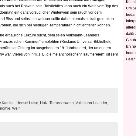
Künstl
als auch bei Rotwein sein. Tatsächlich kann auch ein Wein vom Typ des
Um Sa
onnay) ein ganz vorzüglicher Winterwein sein (auch vor dem
bedarf
d Biss und selbst ein weisser sollte daher niemals eiskalt getrunken
Interp
romen, die sich bei niedrigen Temperaturen nicht entfalten können.
aller
dafür
 eine erbauliche Lektüre sucht, dem seien Volkmann-Leanders
Glaub
Französischen Kaminen“ empfohlen (Reclams Universal-Bibliothek,
Ich h
 berühmter Chirurg im ausgehenden 19. Jahrhundert, der unter dem
freue 
ktiv war. Vieles von ihm, z. B. die melancholischen“Träumereien“, ist sehr
Peter
e Kamine
,
Hensel Luise
,
Holz
,
Terrassenwein
,
Volkmann-Leander
,
onomie,
Wein