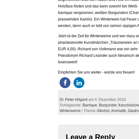
Holzfass-Noten und das kann sowohl bei Weiß- 
barrique-vergorenen, weißen Burgunders (Chard
prasselnden Kamin). Ein Winterwein hat Feuer un
werden, denn auch er lebt von seinen üppigen A
Jetzt ist die Zeit für Winterweine und wer dazu
phantasievolle Kunstmärchen „Träumereien an 
EUR 4,00).
Richard von Volkmann
war ein sehr
Pseudonym
Richard Leander
auch literarisch a
lesenswert!
Empfehlen Sie uns weiter - würde uns freuen!
Dr. Peter Hilgard
am 4. Dezember 2016
Schlagworte:
Barrique
,
Burgunder
,
französisch
Winterweine
| Thema:
Alkohol,
Aromatik,
Gastr
Leave a Reply