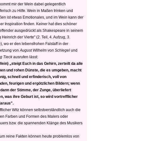
 kommt mir der Wein dabei gelegentlich
ferisch zu Hilfe. Wein in Maßen trinken und
ßen ist etwas Emotionales, und im Wein kann der
er Inspiration finden. Keiner hat dies schöner
reffender ausgedrückt als Shakespeare in seinem
 Heinrich der Vierte" (2. Teil, 4. Aufzug, 3.
, wo er den lebensfrohen Falstaff in der
etzung von
August Wilhelm von Schlegel
und
g Tieck
ausrufen lässt:
ein) „steigt Euch in das Gehirn, zerteilt da alle
nen und rohen Dünste, die es umgeben, macht
nig, schnell und erfinderisch, voll von
den, feurigen und ergötzlichen Bildern; wenn
 dann der Stimme, der Zunge, überliefert
, was ihre Geburt ist, so wird vortrefflicher
daraus".
fflicher Witz können selbstverständlich auch die
en Farben und Formen des Malers oder
auers bzw. die spannenden Klänge des Musikers
 um reine Fakten können heute problemlos von