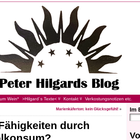
zum Wein*
>Hilgard´s Texte<
Kontakt
Verkostungsnotizen etc.
Im 
Marienkäferton: kein Glücksgefühl!
»
 Fähigkeiten durch
Vo
olkonsum?