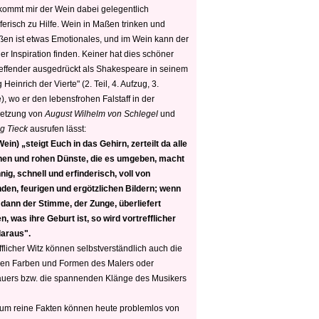
 kommt mir der Wein dabei gelegentlich
ferisch zu Hilfe. Wein in Maßen trinken und
ßen ist etwas Emotionales, und im Wein kann der
er Inspiration finden. Keiner hat dies schöner
reffender ausgedrückt als Shakespeare in seinem
 Heinrich der Vierte" (2. Teil, 4. Aufzug, 3.
, wo er den lebensfrohen Falstaff in der
etzung von
August Wilhelm von Schlegel
und
g Tieck
ausrufen lässt:
ein) „steigt Euch in das Gehirn, zerteilt da alle
nen und rohen Dünste, die es umgeben, macht
nig, schnell und erfinderisch, voll von
den, feurigen und ergötzlichen Bildern; wenn
 dann der Stimme, der Zunge, überliefert
, was ihre Geburt ist, so wird vortrefflicher
daraus".
fflicher Witz können selbstverständlich auch die
en Farben und Formen des Malers oder
auers bzw. die spannenden Klänge des Musikers
 um reine Fakten können heute problemlos von