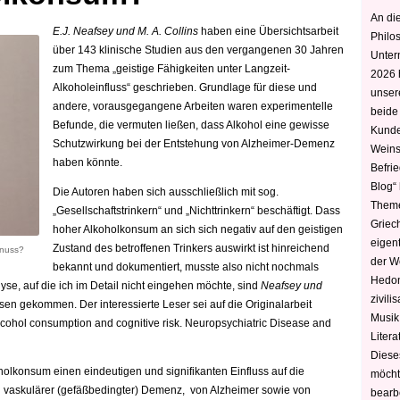
An die
E.J. Neafsey und M. A. Collins
haben eine Übersichtsarbeit
Philo
über 143 klinische Studien aus den vergangenen 30 Jahren
Unter
zum Thema „geistige Fähigkeiten unter Langzeit-
2026 
Alkoholeinfluss“ geschrieben. Grundlage für diese und
unser
andere, vorausgegangene Arbeiten waren experimentelle
beide
Befunde, die vermuten ließen, dass Alkohol eine gewisse
Kunde
Schutzwirkung bei der Entstehung von Alzheimer-Demenz
Weins
haben könnte.
Befri
Blog“ 
Die Autoren haben sich ausschließlich mit sog.
Theme
„Gesellschaftstrinkern“ und „Nichttrinkern“ beschäftigt. Dass
Griec
hoher Alkoholkonsum an sich sich negativ auf den geistigen
eigen
Zustand des
betroffenen Trinkers auswirkt ist hinreichend
enuss?
der W
bekannt und dokumentiert, musste also nicht nochmals
Hedoni
yse, auf die ich im Detail nicht eingehen möchte, sind
Neafsey und
zivili
en gekommen. Der interessierte Leser sei auf die Originalarbeit
Musik,
cohol consumption and cognitive risk. Neuropsychiatric Disease and
Litera
Diese
holkonsum einen eindeutigen und signifikanten Einfluss auf die
möcht
h vaskulärer (gefäßbedingter) Demenz, von Alzheimer sowie von
bearbe