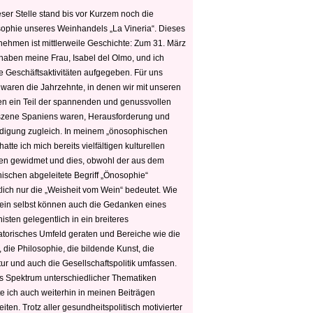
ser Stelle stand bis vor Kurzem noch die
sophie unseres Weinhandels „La Vineria“. Dieses
nehmen ist mittlerweile Geschichte: Zum 31. März
haben meine Frau, Isabel del Olmo, und ich
e Geschäftsaktivitäten aufgegeben. Für uns
 waren die Jahrzehnte, in denen wir mit unseren
n ein Teil der spannenden und genussvollen
zene Spaniens waren, Herausforderung und
edigung zugleich. In meinem „önosophischen
hatte ich mich bereits vielfältigen kulturellen
n gewidmet und dies, obwohl der aus dem
hischen abgeleitete Begriff „Önosophie“
tlich nur die „Weisheit vom Wein“ bedeutet. Wie
ein selbst können auch die Gedanken eines
sten gelegentlich in ein breiteres
satorisches Umfeld geraten und Bereiche wie die
 die Philosophie, die bildende Kunst, die
tur und auch die Gesellschaftspolitik umfassen.
s Spektrum unterschiedlicher Thematiken
e ich auch weiterhin in meinen Beiträgen
iten. Trotz aller gesundheitspolitisch motivierter