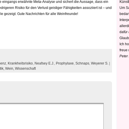
Künstl
die eingangs erwähnte Meta-Analyse und sichert die Aussage, dass ein
Um Sa
igeren Risiko für den Verlust geistiger Fähigkeiten assoziiert ist – und
bedarf
e gezeigt. Gute Nachrichten für alle Weinfreunde!
Interp
aller
dafür
Glaub
Ich h
freue 
Peter
enz
,
Krankheitsrisiko
,
Neafsey E.J.
,
Prophylaxe
,
Schnaps
,
Weyerer S.
|
tik,
Wein,
Wissenschaft