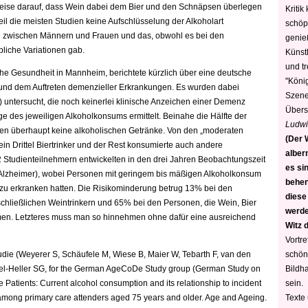
weise darauf, dass Wein dabei dem Bier und den Schnäpsen überlegen
Kritik
weil die meisten Studien keine Aufschlüsselung der Alkoholart
schöp
 zwischen Männern und Frauen und das, obwohl es bei den
genie
liche Variationen gab.
Künstl
und t
sche Gesundheit in Mannheim, berichtete kürzlich über eine deutsche
"König
und dem Auftreten demenzieller Erkrankungen. Es wurden dabei
Szene)
) untersucht, die noch keinerlei klinische Anzeichen einer Demenz
Übers
e des jeweiligen Alkoholkonsums ermittelt. Beinahe die Hälfte der
Ludwi
en überhaupt keine alkoholischen Getränke. Von den „moderaten
(Der W
 ein Drittel Biertrinker und der Rest konsumierte auch andere
alber
 Studienteilnehmern entwickelten in den drei Jahren Beobachtungszeit
es sin
Alzheimer), wobei Personen mit geringem bis mäßigen Alkoholkonsum
behen
ko zu erkranken hatten. Die Risikominderung betrug 13% bei den
diese
schließlichen Weintrinkern und 65% bei den Personen, die Wein, Bier
werden
men. Letzteres muss man so hinnehmen ohne dafür eine ausreichend
Witz 
Vortre
schön
udie (Weyerer S, Schäufele M, Wiese B, Maier W, Tebarth F, van den
Bildh
del-Heller SG, for the German AgeCoDe Study group (German Study on
sein.
Patients: Current alcohol consumption and its relationship to incident
Texte
 among primary care attenders aged 75 years and older. Age and Ageing.