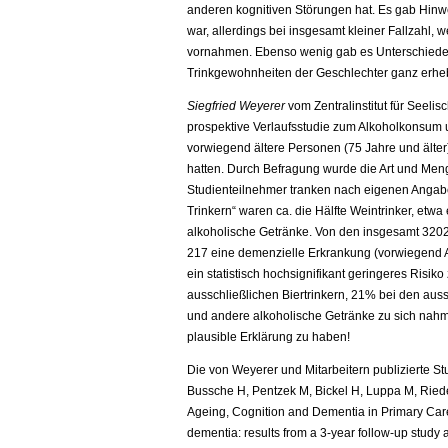
anderen kognitiven Störungen hat. Es gab Hin
war, allerdings bei insgesamt kleiner Fallzahl, 
vornahmen. Ebenso wenig gab es Unterschiede
Trinkgewohnheiten der Geschlechter ganz erheb
Siegfried Weyerer
vom Zentralinstitut für Seeli
prospektive Verlaufsstudie zum Alkoholkonsum 
vorwiegend ältere Personen (75 Jahre und älter
hatten. Durch Befragung wurde die Art und Meng
Studienteilnehmer tranken nach eigenen Angab
Trinkern“ waren ca. die Hälfte Weintrinker, etwa
alkoholische Getränke. Von den insgesamt 3202
217 eine demenzielle Erkrankung (vorwiegend 
ein statistisch hochsignifikant geringeres Risi
ausschließlichen Biertrinkern, 21% bei den aus
und andere alkoholische Getränke zu sich nah
plausible Erklärung zu haben!
Die von Weyerer und Mitarbeitern publizierte St
Bussche H, Pentzek M, Bickel H, Luppa M, Rie
Ageing, Cognition and Dementia in Primary Care 
dementia: results from a 3-year follow-up study