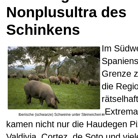
Nonplusultra des
Schinkens
Im Südw
Spaniens
Grenze zu
die Regi
rätselha
„Extrema
Iberische (schwarze) Schweine unter Steineichen
kamen nicht nur die Haudegen Pi
Valdivia, Cortez, de Soto und vie