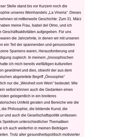
ser Stelle stand bis vor Kurzem noch die
sophie unseres Weinhandels „La Vineria“. Dieses
nehmen ist mittlerweile Geschichte: Zum 31. März
haben meine Frau, Isabel del Olmo, und ich
e Geschäftsaktivitäten aufgegeben. Für uns
 waren die Jahrzehnte, in denen wir mit unseren
n ein Teil der spannenden und genussvollen
zene Spaniens waren, Herausforderung und
edigung zugleich. In meinem „önosophischen
hatte ich mich bereits vielfältigen kulturellen
n gewidmet und dies, obwohl der aus dem
hischen abgeleitete Begriff „Önosophie“
tlich nur die „Weisheit vom Wein“ bedeutet. Wie
ein selbst können auch die Gedanken eines
sten gelegentlich in ein breiteres
satorisches Umfeld geraten und Bereiche wie die
 die Philosophie, die bildende Kunst, die
tur und auch die Gesellschaftspolitik umfassen.
s Spektrum unterschiedlicher Thematiken
e ich auch weiterhin in meinen Beiträgen
iten. Trotz aller gesundheitspolitisch motivierter