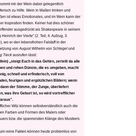
 kommt mir der Wein dabei gelegentlich
ferisch zu Hilfe. Wein in Maßen trinken und
ßen ist etwas Emotionales, und im Wein kann der
er Inspiration finden. Keiner hat dies schöner
reffender ausgedrückt als Shakespeare in seinem
 Heinrich der Vierte" (2. Teil, 4. Aufzug, 3.
, wo er den lebensfrohen Falstaff in der
etzung von
August Wilhelm von Schlegel
und
g Tieck
ausrufen lässt:
ein) „steigt Euch in das Gehirn, zerteilt da alle
nen und rohen Dünste, die es umgeben, macht
nig, schnell und erfinderisch, voll von
den, feurigen und ergötzlichen Bildern; wenn
 dann der Stimme, der Zunge, überliefert
, was ihre Geburt ist, so wird vortrefflicher
daraus".
fflicher Witz können selbstverständlich auch die
en Farben und Formen des Malers oder
auers bzw. die spannenden Klänge des Musikers
 um reine Fakten können heute problemlos von