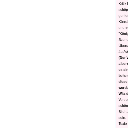
Kritik
schöp
genie
Künstl
und t
"König
Szene)
Übers
Ludwi
(Der W
alber
es sin
behen
diese
werden
Witz 
Vortre
schön
Bildh
sein.
Texte