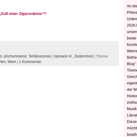
An die
Philo
 „Duft einer Zigarrenkiste“?
Unter
2026 
unser
beide
Kunde
Weins
on
,
pilzhemmend
,
Tertiäraromen
,
Upmann H.
,
Zedernholz
| Thema:
Befri
ten,
Wein
|
1 Kommentar
Blog“ 
Theme
Griec
eigen
der W
Hedoni
zivili
Musik,
Litera
Diese
möcht
bearbe