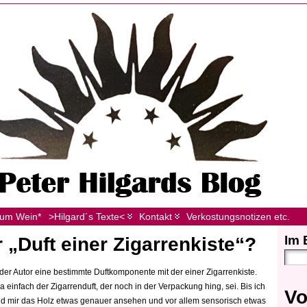
zum Wein*
>Hilgard´s Texte<
Kontakt
Verkostungsnotizen etc.
Im 
r „Duft einer Zigarrenkiste“?
er Autor eine bestimmte Duftkomponente mit der einer Zigarrenkiste.
 einfach der Zigarrenduft, der noch in der Verpackung hing, sei. Bis ich
Vo
nd mir das Holz etwas genauer ansehen und vor allem sensorisch etwas