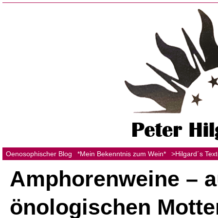
Oenosophischer Blog
*Mein Bekenntnis zum Wein*
>Hilgard´s Tex
Amphorenweine – a
önologischen Motte