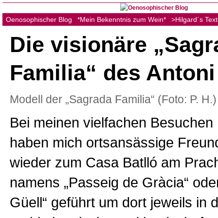
Oenosophischer Blog
*Mein Bekenntnis zum Wein*
>Hilgard´s Tex
Die visionäre „Sagr
Familia“ des Antoni
Modell der „Sagrada Familia“ (Foto: P. H.)
Bei meinen vielfachen Besuchen
haben mich ortsansässige Freun
wieder zum Casa Batlló am Prac
namens „Passeig de Gràcia“ ode
Güell“ geführt um dort jeweils in d