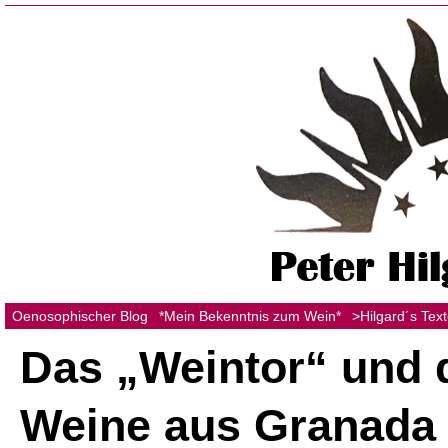
Oenosophischer Blog
*Mein Bekenntnis zum Wein*
>Hilgard´s Tex
Das „Weintor“ und 
Weine aus Granada