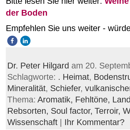
Bitte lesen Sie hier weiter:
Weine
der Boden
Empfehlen Sie uns weiter - würde
Dr. Peter Hilgard
am 20. Septem
Schlagworte:
. Heimat
,
Bodenstru
Mineralität
,
Schiefer
,
vulkanische
Thema:
Aromatik,
Fehltöne,
Land
Rebsorten,
Soul factor,
Terroir,
W
Wissenschaft
|
Ihr Kommentar?