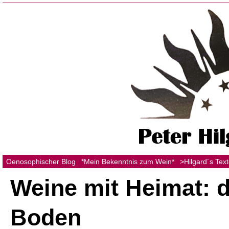
Oenosophischer Blog
*Mein Bekenntnis zum Wein*
>Hilgard´s Tex
Weine mit Heimat: 
Boden