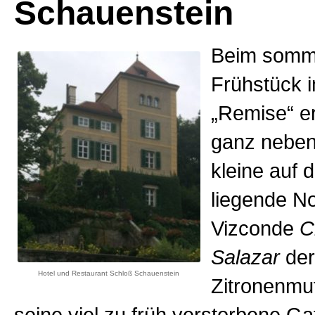
Schauenstein
Beim somm
Frühstück 
„Remise“ e
ganz neben
kleine auf 
liegende No
Vizconde
C
Salazar
der
Hotel und Restaurant Schloß Schauenstein
Zitronenmuf