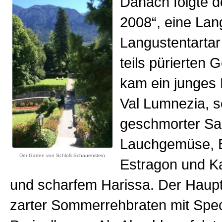
Danach folgte d
2008“, eine Lan
Langustentartar
teils pürierten
kam ein junges
Val Lumnezia, 
geschmorter Sai
Lauchgemüse, B
Der Garten von Schloß Schauenstein
Estragon und Kal
und scharfem Harissa. Der Haup
zarter Sommerrehbraten mit Spec