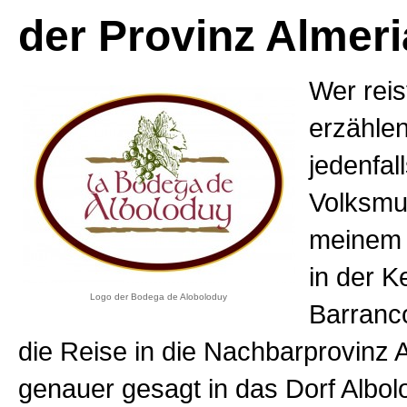
der Provinz Almeri
Wer reis
erzählen
jedenfal
Volksmu
meinem 
in der K
Logo der Bodega de Aloboloduy
Barranco
die Reise in die Nachbarprovinz 
genauer gesagt in das Dorf Albo