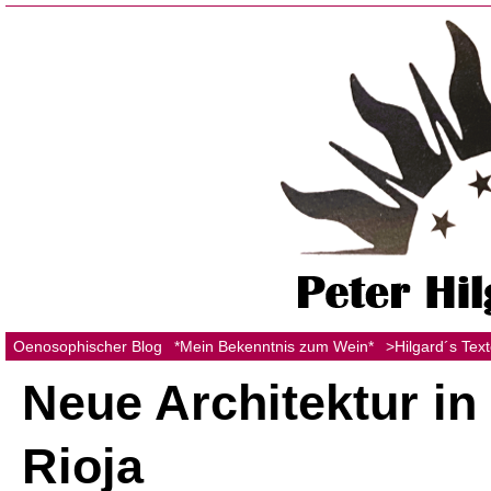
Oenosophischer Blog
*Mein Bekenntnis zum Wein*
>Hilgard´s Tex
Neue Architektur in
Rioja