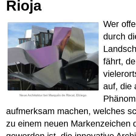
Rioja
Wer off
durch d
Landscha
fährt, d
vieleror
auf, die 
Neue Architektur bei Marqués de Riscal, Elciego
Phänom
aufmerksam machen, welches sc
zu einem neuen Markenzeichen 