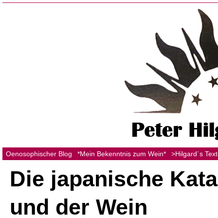
Oenosophischer Blog
*Mein Bekenntnis zum Wein*
>Hilgard´s Tex
Die japanische Kat
und der Wein