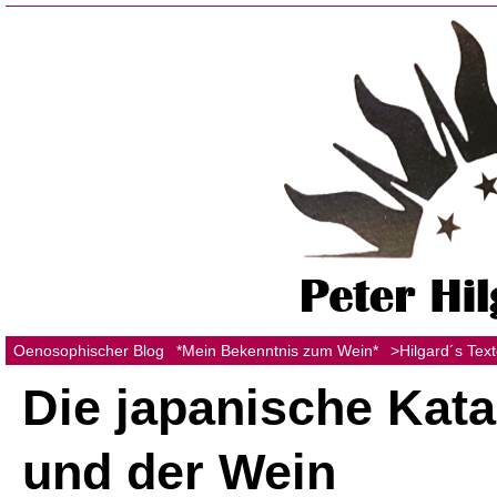
Oenosophischer Blog
*Mein Bekenntnis zum Wein*
>Hilgard´s Tex
Die japanische Kat
und der Wein