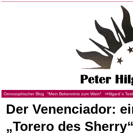
Oenosophischer Blog
*Mein Bekenntnis zum Wein*
>Hilgard´s Tex
Der Venenciador: ei
„Torero des Sherry“