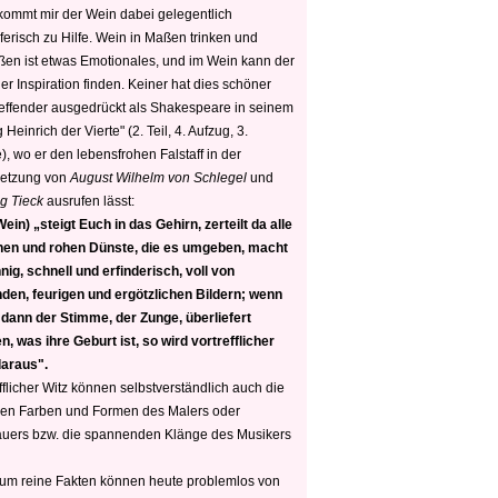
 kommt mir der Wein dabei gelegentlich
ferisch zu Hilfe. Wein in Maßen trinken und
ßen ist etwas Emotionales, und im Wein kann der
er Inspiration finden. Keiner hat dies schöner
reffender ausgedrückt als Shakespeare in seinem
 Heinrich der Vierte" (2. Teil, 4. Aufzug, 3.
, wo er den lebensfrohen Falstaff in der
etzung von
August Wilhelm von Schlegel
und
g Tieck
ausrufen lässt:
ein) „steigt Euch in das Gehirn, zerteilt da alle
nen und rohen Dünste, die es umgeben, macht
nig, schnell und erfinderisch, voll von
den, feurigen und ergötzlichen Bildern; wenn
 dann der Stimme, der Zunge, überliefert
, was ihre Geburt ist, so wird vortrefflicher
daraus".
fflicher Witz können selbstverständlich auch die
en Farben und Formen des Malers oder
auers bzw. die spannenden Klänge des Musikers
 um reine Fakten können heute problemlos von