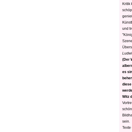
Kritik
schöp
genie
Künstl
und t
"König
Szene)
Übers
Ludwi
(Der W
alber
es sin
behen
diese
werden
Witz 
Vortre
schön
Bildh
sein.
Texte