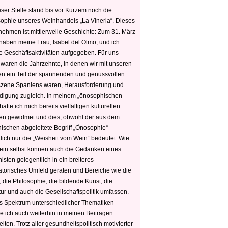
ser Stelle stand bis vor Kurzem noch die
sophie unseres Weinhandels „La Vineria“. Dieses
nehmen ist mittlerweile Geschichte: Zum 31. März
haben meine Frau, Isabel del Olmo, und ich
e Geschäftsaktivitäten aufgegeben. Für uns
 waren die Jahrzehnte, in denen wir mit unseren
n ein Teil der spannenden und genussvollen
zene Spaniens waren, Herausforderung und
edigung zugleich. In meinem „önosophischen
hatte ich mich bereits vielfältigen kulturellen
n gewidmet und dies, obwohl der aus dem
hischen abgeleitete Begriff „Önosophie“
tlich nur die „Weisheit vom Wein“ bedeutet. Wie
ein selbst können auch die Gedanken eines
sten gelegentlich in ein breiteres
satorisches Umfeld geraten und Bereiche wie die
 die Philosophie, die bildende Kunst, die
tur und auch die Gesellschaftspolitik umfassen.
s Spektrum unterschiedlicher Thematiken
e ich auch weiterhin in meinen Beiträgen
iten. Trotz aller gesundheitspolitisch motivierter