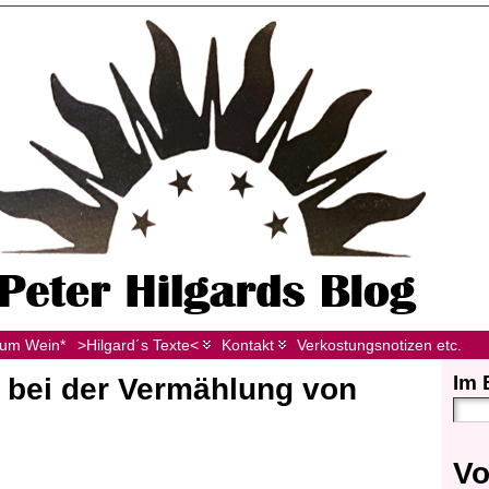
zum Wein*
>Hilgard´s Texte<
Kontakt
Verkostungsnotizen etc.
Im 
 bei der Vermählung von
Vo