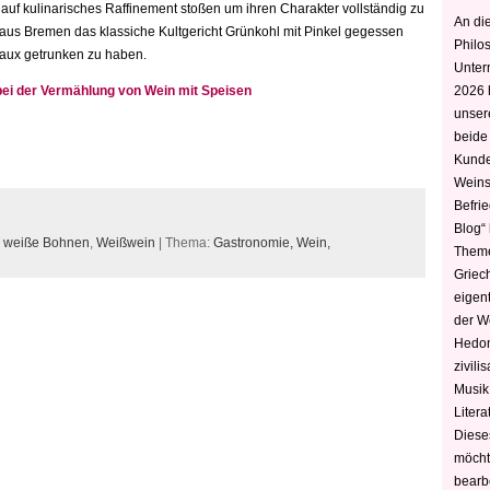
uf kulinarisches Raffinement stoßen um ihren Charakter vollständig zu
An die
n aus Bremen das klassiche Kultgericht Grünkohl mit Pinkel gegessen
Philo
aux getrunken zu haben.
Unter
bei der Vermählung von Wein mit Speisen
2026 
unser
beide
Kunde
Weins
Befri
Blog“ 
,
weiße Bohnen
,
Weißwein
| Thema:
Gastronomie,
Wein,
Theme
Griec
eigen
der W
Hedoni
zivili
Musik,
Litera
Diese
möcht
bearbe