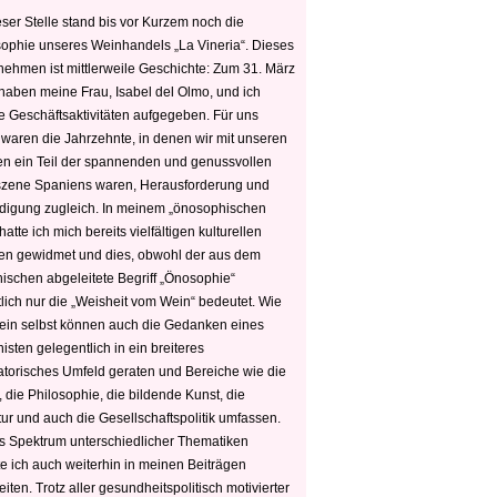
ser Stelle stand bis vor Kurzem noch die
sophie unseres Weinhandels „La Vineria“. Dieses
nehmen ist mittlerweile Geschichte: Zum 31. März
haben meine Frau, Isabel del Olmo, und ich
e Geschäftsaktivitäten aufgegeben. Für uns
 waren die Jahrzehnte, in denen wir mit unseren
n ein Teil der spannenden und genussvollen
zene Spaniens waren, Herausforderung und
edigung zugleich. In meinem „önosophischen
hatte ich mich bereits vielfältigen kulturellen
n gewidmet und dies, obwohl der aus dem
hischen abgeleitete Begriff „Önosophie“
tlich nur die „Weisheit vom Wein“ bedeutet. Wie
ein selbst können auch die Gedanken eines
sten gelegentlich in ein breiteres
satorisches Umfeld geraten und Bereiche wie die
 die Philosophie, die bildende Kunst, die
tur und auch die Gesellschaftspolitik umfassen.
s Spektrum unterschiedlicher Thematiken
e ich auch weiterhin in meinen Beiträgen
iten. Trotz aller gesundheitspolitisch motivierter