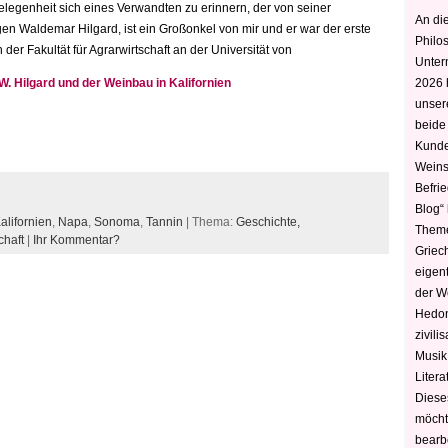
elegenheit sich eines Verwandten zu erinnern, der von seiner
An die
en Waldemar Hilgard, ist ein Großonkel von mir und er war der erste
Philo
r Fakultät für Agrarwirtschaft an der Universität von
Unter
. Hilgard und der Weinbau in Kalifornien
2026 
unser
beide
Kunde
Weins
Befri
Blog“ 
alifornien
,
Napa
,
Sonoma
,
Tannin
| Thema:
Geschichte,
Theme
haft
|
Ihr Kommentar?
Griec
eigen
der W
Hedoni
zivili
Musik,
Litera
Diese
möcht
bearbe