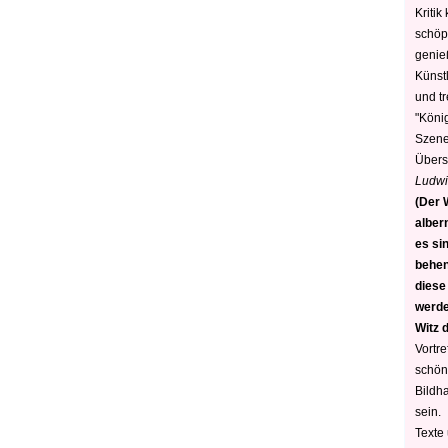
Kritik
schöp
genie
Künstl
und t
"König
Szene)
Übers
Ludwi
(Der W
alber
es sin
behen
diese
werden
Witz 
Vortre
schön
Bildh
sein.
Texte