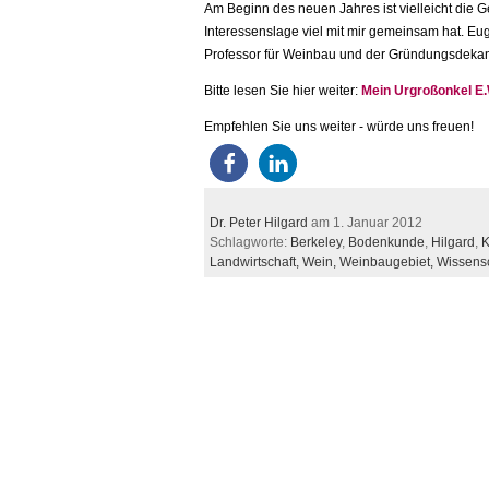
Am Beginn des neuen Jahres ist vielleicht die G
Interessenslage viel mit mir gemeinsam hat. Eug
Professor für Weinbau und der Gründungsdekan de
Bitte lesen Sie hier weiter:
Mein Urgroßonkel E.W
Empfehlen Sie uns weiter - würde uns freuen!
Dr. Peter Hilgard
am 1. Januar 2012
Schlagworte:
Berkeley
,
Bodenkunde
,
Hilgard
,
K
Landwirtschaft,
Wein,
Weinbaugebiet,
Wissensc