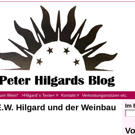
zum Wein*
>Hilgard´s Texte<
Kontakt
Verkostungsnotizen etc.
Im 
.W. Hilgard und der Weinbau
Vo