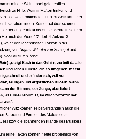
 kommt mir der Wein dabei gelegentlich
ferisch zu Hilfe. Wein in Maßen trinken und
ßen ist etwas Emotionales, und im Wein kann der
er Inspiration finden. Keiner hat dies schöner
reffender ausgedrückt als Shakespeare in seinem
 Heinrich der Vierte" (2. Teil, 4. Aufzug, 3.
, wo er den lebensfrohen Falstaff in der
etzung von
August Wilhelm von Schlegel
und
g Tieck
ausrufen lässt:
ein) „steigt Euch in das Gehirn, zerteilt da alle
nen und rohen Dünste, die es umgeben, macht
nig, schnell und erfinderisch, voll von
den, feurigen und ergötzlichen Bildern; wenn
 dann der Stimme, der Zunge, überliefert
, was ihre Geburt ist, so wird vortrefflicher
daraus".
fflicher Witz können selbstverständlich auch die
en Farben und Formen des Malers oder
auers bzw. die spannenden Klänge des Musikers
 um reine Fakten können heute problemlos von