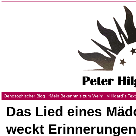
Oenosophischer Blog
*Mein Bekenntnis zum Wein*
>Hilgard´s Tex
Das Lied eines Mäd
weckt Erinnerunge