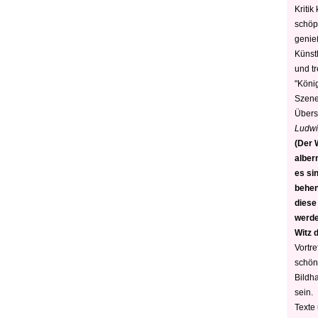
Kritik
schöp
genie
Künstl
und t
"König
Szene)
Übers
Ludwi
(Der W
alber
es sin
behen
diese
werden
Witz 
Vortre
schön
Bildh
sein.
Texte