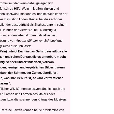
 kommt mir der Wein dabei gelegentlich
ferisch zu Hilfe. Wein in Maßen trinken und
ßen ist etwas Emotionales, und im Wein kann der
er Inspiration finden. Keiner hat dies schöner
reffender ausgedrückt als Shakespeare in seinem
 Heinrich der Vierte" (2. Teil, 4. Aufzug, 3.
, wo er den lebensfrohen Falstaff in der
etzung von
August Wilhelm von Schlegel
und
g Tieck
ausrufen lässt:
ein) „steigt Euch in das Gehirn, zerteilt da alle
nen und rohen Dünste, die es umgeben, macht
nig, schnell und erfinderisch, voll von
den, feurigen und ergötzlichen Bildern; wenn
 dann der Stimme, der Zunge, überliefert
, was ihre Geburt ist, so wird vortrefflicher
daraus".
fflicher Witz können selbstverständlich auch die
en Farben und Formen des Malers oder
auers bzw. die spannenden Klänge des Musikers
 um reine Fakten können heute problemlos von