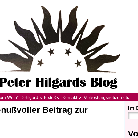
zum Wein*
>Hilgard´s Texte<
Kontakt
Verkostungsnotizen etc.
Im 
nußvoller Beitrag zur
Vo