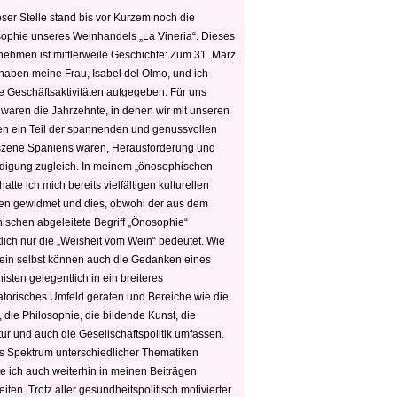
ser Stelle stand bis vor Kurzem noch die
sophie unseres Weinhandels „La Vineria“. Dieses
nehmen ist mittlerweile Geschichte: Zum 31. März
haben meine Frau, Isabel del Olmo, und ich
e Geschäftsaktivitäten aufgegeben. Für uns
 waren die Jahrzehnte, in denen wir mit unseren
n ein Teil der spannenden und genussvollen
zene Spaniens waren, Herausforderung und
edigung zugleich. In meinem „önosophischen
hatte ich mich bereits vielfältigen kulturellen
n gewidmet und dies, obwohl der aus dem
hischen abgeleitete Begriff „Önosophie“
tlich nur die „Weisheit vom Wein“ bedeutet. Wie
ein selbst können auch die Gedanken eines
sten gelegentlich in ein breiteres
satorisches Umfeld geraten und Bereiche wie die
 die Philosophie, die bildende Kunst, die
tur und auch die Gesellschaftspolitik umfassen.
s Spektrum unterschiedlicher Thematiken
e ich auch weiterhin in meinen Beiträgen
iten. Trotz aller gesundheitspolitisch motivierter