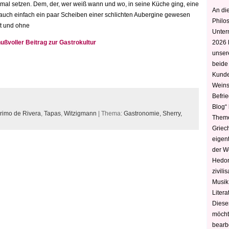
mal setzen. Dem, der, wer weiß wann und wo, in seine Küche ging, eine
An die
auch einfach ein paar Scheiben einer schlichten Aubergine gewesen
Philo
ert und ohne
Unter
ußvoller Beitrag zur Gastrokultur
2026 
unser
beide
Kunde
Weins
Befri
Blog“ 
rimo de Rivera
,
Tapas
,
Witzigmann
| Thema:
Gastronomie,
Sherry,
Theme
Griec
eigen
der W
Hedoni
zivili
Musik,
Litera
Diese
möcht
bearbe