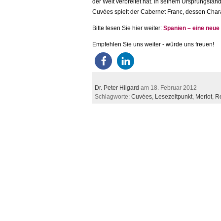
der Welt verbreitet hat. In seinem Ursprungsland
Cuvées spielt der Cabernet Franc, dessen Charak
Bitte lesen Sie hier weiter:
Spanien – eine neue
Empfehlen Sie uns weiter - würde uns freuen!
Dr. Peter Hilgard
am 18. Februar 2012
Schlagworte:
Cuvées
,
Lesezeitpunkt
,
Merlot
,
Re