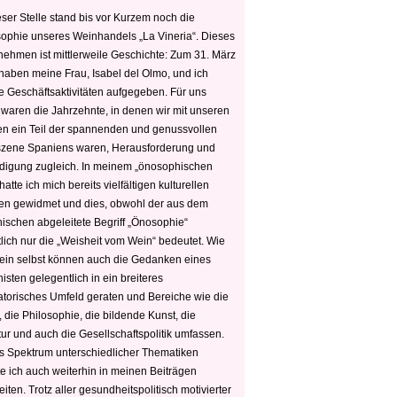
ser Stelle stand bis vor Kurzem noch die
sophie unseres Weinhandels „La Vineria“. Dieses
nehmen ist mittlerweile Geschichte: Zum 31. März
haben meine Frau, Isabel del Olmo, und ich
e Geschäftsaktivitäten aufgegeben. Für uns
 waren die Jahrzehnte, in denen wir mit unseren
n ein Teil der spannenden und genussvollen
zene Spaniens waren, Herausforderung und
edigung zugleich. In meinem „önosophischen
hatte ich mich bereits vielfältigen kulturellen
n gewidmet und dies, obwohl der aus dem
hischen abgeleitete Begriff „Önosophie“
tlich nur die „Weisheit vom Wein“ bedeutet. Wie
ein selbst können auch die Gedanken eines
sten gelegentlich in ein breiteres
satorisches Umfeld geraten und Bereiche wie die
 die Philosophie, die bildende Kunst, die
tur und auch die Gesellschaftspolitik umfassen.
s Spektrum unterschiedlicher Thematiken
e ich auch weiterhin in meinen Beiträgen
iten. Trotz aller gesundheitspolitisch motivierter