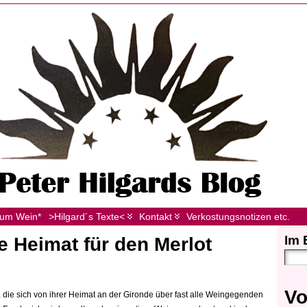
zum Wein*
>Hilgard´s Texte<
Kontakt
Verkostungsnotizen etc.
Im 
e Heimat für den Merlot
Vo
e, die sich von ihrer Heimat an der Gironde über fast alle Weingegenden