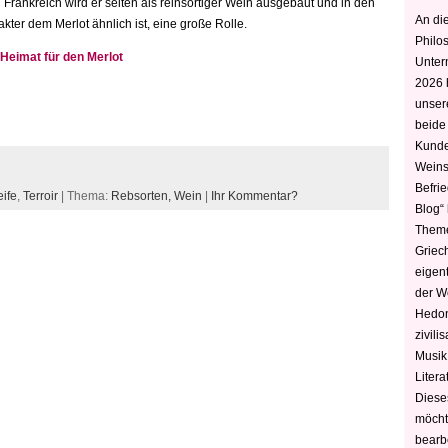
 Frankreich wird er selten als reinsortiger Wein ausgebaut und in den
An die
ter dem Merlot ähnlich ist, eine große Rolle.
Philo
 Heimat für den Merlot
Unter
2026 
unser
beide
Kunde
Weins
Befri
ife
,
Terroir
| Thema:
Rebsorten,
Wein
|
Ihr Kommentar?
Blog“ 
Theme
Griec
eigen
der W
Hedoni
zivili
Musik,
Litera
Diese
möcht
bearbe