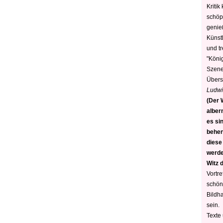
Kritik
schöp
genie
Künstl
und t
"König
Szene)
Übers
Ludwi
(Der W
alber
es sin
behen
diese
werden
Witz 
Vortre
schön
Bildh
sein.
Texte