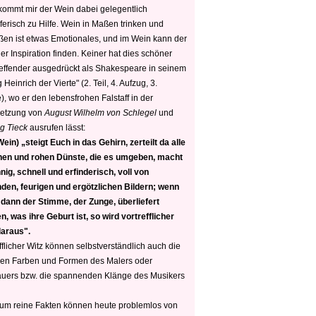
 kommt mir der Wein dabei gelegentlich
ferisch zu Hilfe. Wein in Maßen trinken und
ßen ist etwas Emotionales, und im Wein kann der
er Inspiration finden. Keiner hat dies schöner
reffender ausgedrückt als Shakespeare in seinem
 Heinrich der Vierte" (2. Teil, 4. Aufzug, 3.
, wo er den lebensfrohen Falstaff in der
etzung von
August Wilhelm von Schlegel
und
g Tieck
ausrufen lässt:
ein) „steigt Euch in das Gehirn, zerteilt da alle
nen und rohen Dünste, die es umgeben, macht
nig, schnell und erfinderisch, voll von
den, feurigen und ergötzlichen Bildern; wenn
 dann der Stimme, der Zunge, überliefert
, was ihre Geburt ist, so wird vortrefflicher
daraus".
fflicher Witz können selbstverständlich auch die
en Farben und Formen des Malers oder
auers bzw. die spannenden Klänge des Musikers
 um reine Fakten können heute problemlos von