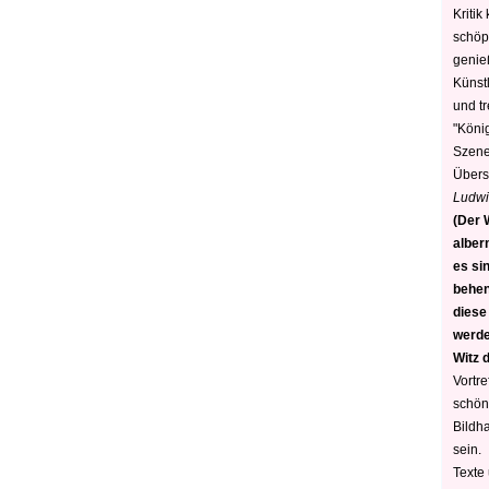
Kritik
schöp
genie
Künstl
und t
"König
Szene)
Übers
Ludwi
(Der W
alber
es sin
behen
diese
werden
Witz 
Vortre
schön
Bildh
sein.
Texte