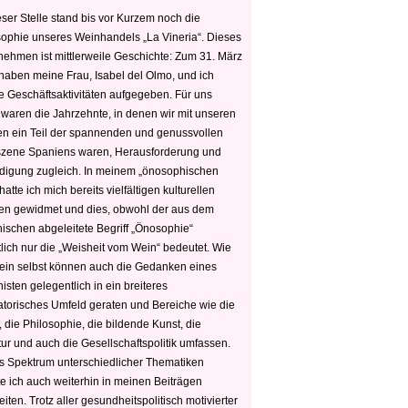
ser Stelle stand bis vor Kurzem noch die
sophie unseres Weinhandels „La Vineria“. Dieses
nehmen ist mittlerweile Geschichte: Zum 31. März
haben meine Frau, Isabel del Olmo, und ich
e Geschäftsaktivitäten aufgegeben. Für uns
 waren die Jahrzehnte, in denen wir mit unseren
n ein Teil der spannenden und genussvollen
zene Spaniens waren, Herausforderung und
edigung zugleich. In meinem „önosophischen
hatte ich mich bereits vielfältigen kulturellen
n gewidmet und dies, obwohl der aus dem
hischen abgeleitete Begriff „Önosophie“
tlich nur die „Weisheit vom Wein“ bedeutet. Wie
ein selbst können auch die Gedanken eines
sten gelegentlich in ein breiteres
satorisches Umfeld geraten und Bereiche wie die
 die Philosophie, die bildende Kunst, die
tur und auch die Gesellschaftspolitik umfassen.
s Spektrum unterschiedlicher Thematiken
e ich auch weiterhin in meinen Beiträgen
iten. Trotz aller gesundheitspolitisch motivierter