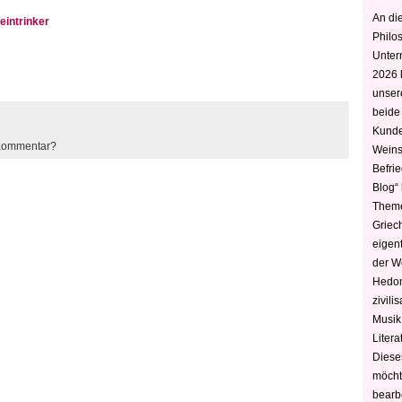
An die
eintrinker
Philo
Unter
2026 
unser
beide
Kunde
 Kommentar?
Weins
Befri
Blog“ 
Theme
Griec
eigen
der W
Hedoni
zivili
Musik,
Litera
Diese
möcht
bearbe