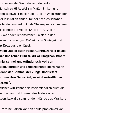
 kommt mir der Wein dabei gelegentlich
ferisch zu Hilfe. Wein in Maßen trinken und
ßen ist etwas Emotionales, und im Wein kann der
er Inspiration finden. Keiner hat dies schöner
reffender ausgedrückt als Shakespeare in seinem
 Heinrich der Vierte" (2. Teil, 4. Aufzug, 3.
, wo er den lebensfrohen Falstaff in der
etzung von
August Wilhelm von Schlegel
und
g Tieck
ausrufen lässt:
ein) „steigt Euch in das Gehirn, zerteilt da alle
nen und rohen Dünste, die es umgeben, macht
nig, schnell und erfinderisch, voll von
den, feurigen und ergötzlichen Bildern; wenn
 dann der Stimme, der Zunge, überliefert
, was ihre Geburt ist, so wird vortrefflicher
daraus".
fflicher Witz können selbstverständlich auch die
en Farben und Formen des Malers oder
auers bzw. die spannenden Klänge des Musikers
 um reine Fakten können heute problemlos von