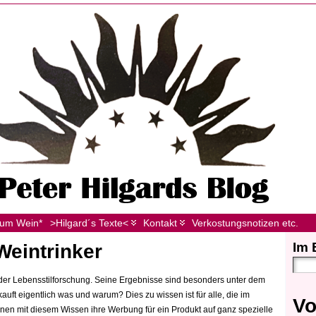
zum Wein*
>Hilgard´s Texte<
Kontakt
Verkostungsnotizen etc.
Im 
Weintrinker
h der Lebensstilforschung. Seine Ergebnisse sind besonders unter dem
uft eigentlich was und warum? Dies zu wissen ist für alle, die im
Vo
önnen mit diesem Wissen ihre Werbung für ein Produkt auf ganz spezielle