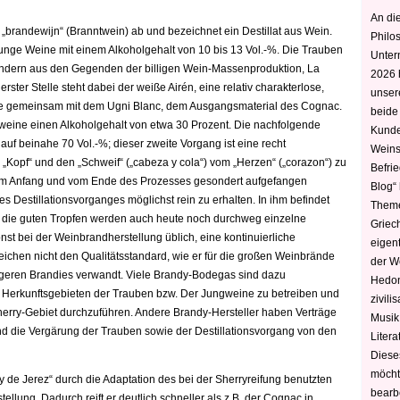
An die
 „brandewijn“ (Branntwein) ab und bezeichnet ein Destillat aus Wein.
Philo
unge Weine mit einem Alkoholgehalt von 10 bis 13 Vol.-%. Die Trauben
Unter
ondern aus den Gegenden der billigen Wein-Massenproduktion, La
2026 
rster Stelle steht dabei der weiße
Airén, eine relativ charakterlose,
unser
 sie gemeinsam mit dem Ugni Blanc, dem Ausgangsmaterial des Cognac.
beide
ngweine einen Alkoholgehalt von etwa 30 Prozent. Die nachfolgende
Kunde
h auf beinahe 70 Vol.-%; dieser zweite Vorgang ist eine recht
Weins
 „Kopf“ und den „Schweif“ („cabeza y cola“) vom „Herzen“ („corazon“) zu
Befri
e vom Anfang und vom Ende des Prozesses gesondert aufgefangen
Blog“ 
s Destillationsvorganges möglichst rein zu erhalten. In ihm befindet
Theme
r die guten Tropfen werden auch heute noch durchweg einzelne
Griec
nst bei der Weinbrandherstellung üblich, eine kontinuierliche
eigen
eichen nicht den Qualitätsstandard, wie er für die großen Weinbrände
der W
lligeren Brandies verwandt. Viele Brandy-Bodegas sind dazu
Hedoni
n Herkunftsgebieten der Trauben bzw. Der Jungweine zu betreiben und
zivili
herry-Gebiet durchzuführen. Andere Brandy-Hersteller haben Verträge
Musik,
und die Vergärung der Trauben sowie der Destillationsvorgang von den
Litera
Diese
möcht
 de Jerez“ durch die Adaptation des bei der Sherryreifung benutzten
bearbe
llung. Dadurch reift er deutlich schneller als z.B. der Cognac in