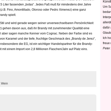
Künstl
15 Liter fassenden „botas“. Jedes Faß muß für mindestens drei Jahre
Um Sa
 (z.B. Fino, Amontillado, Oloroso oder Pedro Ximenez) eine ganz
bedarf
andy spielt.
Interp
aller
 Stil und wird gerade wegen seiner unverwechselbaren Persönlichkeit
dafür
z) gehen davon aus, daß ihr Brandy mit zunehmender Qualität eine
Glaub
teil aber sagen manche Kenner vom Cognac. Neben der Farbe sind es
Ich h
 von Karamel und der tiefe, fruchtige Geschmack des „Brandy de Jerez“,
freue 
 insbesondere die EG, ist ein wichtiger Handelspartner für die Brandy-
Peter
it mit einem Import von 2,8 Millionen Flaschen/Jahr auf Platz eins.
,
Wein