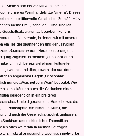
ser Stelle stand bis vor Kurzem noch die
sophie unseres Weinhandels „La Vineria“. Dieses
nehmen ist mittlerweile Geschichte: Zum 31. März
haben meine Frau, Isabel del Olmo, und ich
e Geschäftsaktivitäten aufgegeben. Für uns
 waren die Jahrzehnte, in denen wir mit unseren
n ein Teil der spannenden und genussvollen
zene Spaniens waren, Herausforderung und
edigung zugleich. In meinem „önosophischen
hatte ich mich bereits vielfältigen kulturellen
n gewidmet und dies, obwohl der aus dem
hischen abgeleitete Begriff „Önosophie“
tlich nur die „Weisheit vom Wein“ bedeutet. Wie
ein selbst können auch die Gedanken eines
sten gelegentlich in ein breiteres
satorisches Umfeld geraten und Bereiche wie die
 die Philosophie, die bildende Kunst, die
tur und auch die Gesellschaftspolitik umfassen.
s Spektrum unterschiedlicher Thematiken
e ich auch weiterhin in meinen Beiträgen
iten. Trotz aller gesundheitspolitisch motivierter