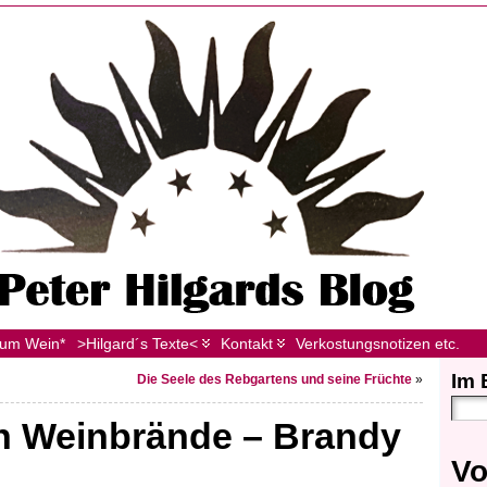
zum Wein*
>Hilgard´s Texte<
Kontakt
Verkostungsnotizen etc.
Im 
Die Seele des Rebgartens und seine Früchte
»
en Weinbrände – Brandy
Vo