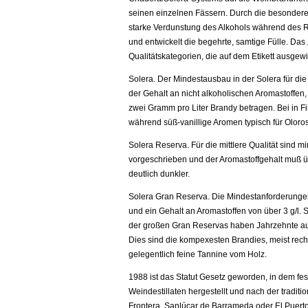
seinen einzelnen Fässern. Durch die besonderen
starke Verdunstung des Alkohols während des R
und entwickelt die begehrte, samtige Fülle. Das 
Qualitätskategorien, die auf dem Etikett ausge
Solera. Der Mindestausbau in der Solera für die
der Gehalt an nicht alkoholischen Aromastoffen,
zwei Gramm pro Liter Brandy betragen. Bei in Fi
während süß-vanillige Aromen typisch für Oloro
Solera Reserva. Für die mittlere Qualität sind m
vorgeschrieben und der Aromastoffgehalt muß übe
deutlich dunkler.
Solera Gran Reserva. Die Mindestanforderungen 
und ein Gehalt an Aromastoffen von über 3 g/l.
der großen Gran Reservas haben Jahrzehnte auf 
Dies sind die kompexesten Brandies, meist rech
gelegentlich feine Tannine vom Holz.
1988 ist das Statut Gesetz geworden, in dem fe
Weindestillaten hergestellt und nach der traditi
Frontera, Sanlúcar de Barrameda oder El Puerto