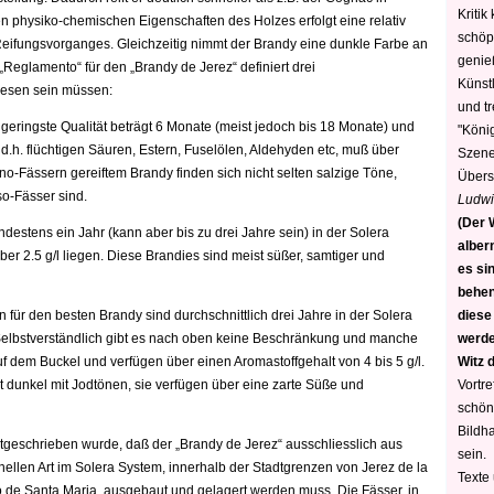
Kritik
 physiko-chemischen Eigenschaften des Holzes erfolgt eine relativ
schöp
eifungsvorganges. Gleichzeitig nimmt der Brandy eine dunkle Farbe an
genie
„Reglamento“ für den „Brandy de Jerez“ definiert drei
Künstl
wiesen sein müssen:
und t
 geringste Qualität beträgt 6 Monate (meist jedoch bis 18 Monate) und
"König
 d.h. flüchtigen Säuren, Estern, Fuselölen, Aldehyden etc, muß über
Szene)
no-Fässern gereiftem Brandy finden sich nicht selten salzige Töne,
Übers
so-Fässer sind.
Ludwi
(Der W
indestens ein Jahr (kann aber bis zu drei Jahre sein) in der Solera
alber
r 2.5 g/l liegen. Diese Brandies sind meist süßer, samtiger und
es sin
behen
diese
für den besten Brandy sind durchschnittlich drei Jahre in der Solera
werden
 Selbstverständlich gibt es nach oben keine Beschränkung und manche
Witz 
dem Buckel und verfügen über einen Aromastoffgehalt von 4 bis 5 g/l.
Vortre
t dunkel mit Jodtönen, sie verfügen über eine zarte Süße und
schön
Bildh
stgeschrieben wurde, daß der „Brandy de Jerez“ ausschliesslich aus
sein.
onellen Art im Solera System, innerhalb der Stadtgrenzen von Jerez de la
Texte
 de Santa Maria, ausgebaut und gelagert werden muss. Die Fässer, in