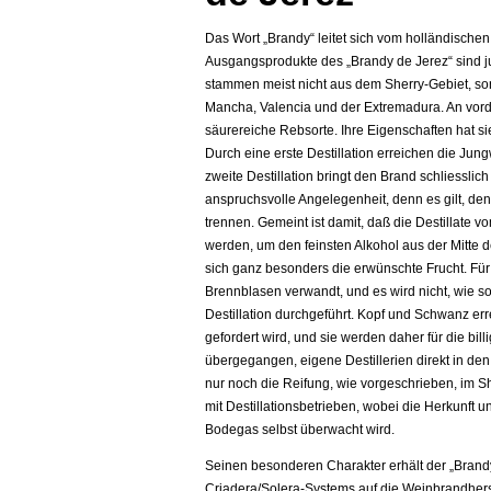
Das Wort „Brandy“ leitet sich vom holländischen
Ausgangsprodukte des „Brandy de Jerez“ sind j
stammen meist nicht aus dem Sherry-Gebiet, s
Mancha, Valencia und der Extremadura. An vorde
säurereiche Rebsorte. Ihre Eigenschaften hat
Durch eine erste Destillation erreichen die Ju
zweite Destillation bringt den Brand schliesslic
anspruchsvolle Angelegenheit, denn es gilt, den
trennen. Gemeint ist damit, daß die Destillat
werden, um den feinsten Alkohol aus der Mitte de
sich ganz besonders die erwünschte Frucht. Fü
Brennblasen verwandt, und es wird nicht, wie so
Destillation durchgeführt. Kopf und Schwanz err
gefordert wird, und sie werden daher für die bi
übergegangen, eigene Destillerien direkt in de
nur noch die Reifung, wie vorgeschrieben, im S
mit Destillationsbetrieben, wobei die Herkunft 
Bodegas selbst überwacht wird.
Seinen besonderen Charakter erhält der „Brandy
Criadera/Solera-Systems auf die Weinbrandherste