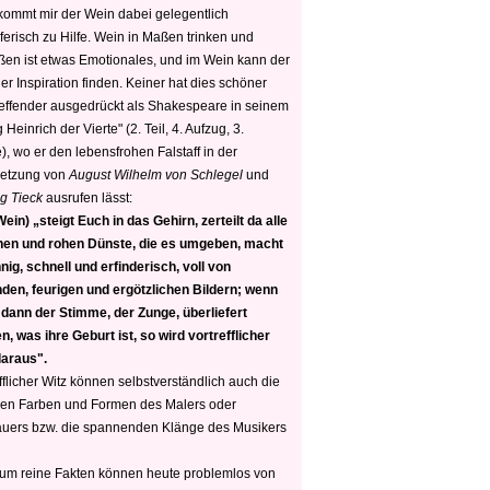
 kommt mir der Wein dabei gelegentlich
ferisch zu Hilfe. Wein in Maßen trinken und
ßen ist etwas Emotionales, und im Wein kann der
er Inspiration finden. Keiner hat dies schöner
reffender ausgedrückt als Shakespeare in seinem
 Heinrich der Vierte" (2. Teil, 4. Aufzug, 3.
, wo er den lebensfrohen Falstaff in der
etzung von
August Wilhelm von Schlegel
und
g Tieck
ausrufen lässt:
ein) „steigt Euch in das Gehirn, zerteilt da alle
nen und rohen Dünste, die es umgeben, macht
nig, schnell und erfinderisch, voll von
den, feurigen und ergötzlichen Bildern; wenn
 dann der Stimme, der Zunge, überliefert
, was ihre Geburt ist, so wird vortrefflicher
daraus".
fflicher Witz können selbstverständlich auch die
en Farben und Formen des Malers oder
auers bzw. die spannenden Klänge des Musikers
 um reine Fakten können heute problemlos von