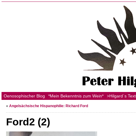
Oenosophischer Blog
*Mein Bekenntnis zum Wein*
>Hilgard´s Tex
«
Angelsächsische Hispanophilie: Richard Ford
Ford2 (2)