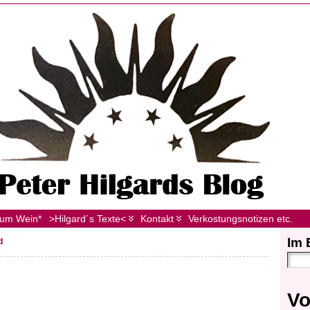
zum Wein*
>Hilgard´s Texte<
Kontakt
Verkostungsnotizen etc.
Im 
d
Vo