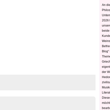
An die
Philo
Unter
2026 
unser
beide
Kunde
Weins
Befri
Blog“ 
Theme
Griec
eigen
der W
Hedoni
zivili
Musik,
Litera
Diese
möcht
bearbe