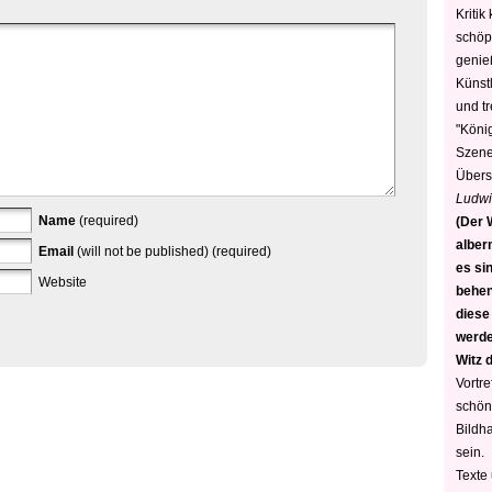
Kritik
schöp
genie
Künstl
und t
"König
Szene)
Übers
Ludwi
Name
(required)
(Der W
alber
Email
(will not be published) (required)
es sin
Website
behen
diese
werden
Witz 
Vortre
schön
Bildh
sein.
Texte