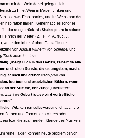
 kommt mir der Wein dabei gelegentlich
ferisch zu Hilfe. Wein in Maßen trinken und
ßen ist etwas Emotionales, und im Wein kann der
er Inspiration finden. Keiner hat dies schöner
reffender ausgedrückt als Shakespeare in seinem
 Heinrich der Vierte" (2. Teil, 4. Aufzug, 3.
, wo er den lebensfrohen Falstaff in der
etzung von
August Wilhelm von Schlegel
und
g Tieck
ausrufen lässt:
ein) „steigt Euch in das Gehirn, zerteilt da alle
nen und rohen Dünste, die es umgeben, macht
nig, schnell und erfinderisch, voll von
den, feurigen und ergötzlichen Bildern; wenn
 dann der Stimme, der Zunge, überliefert
, was ihre Geburt ist, so wird vortrefflicher
daraus".
fflicher Witz können selbstverständlich auch die
en Farben und Formen des Malers oder
auers bzw. die spannenden Klänge des Musikers
 um reine Fakten können heute problemlos von