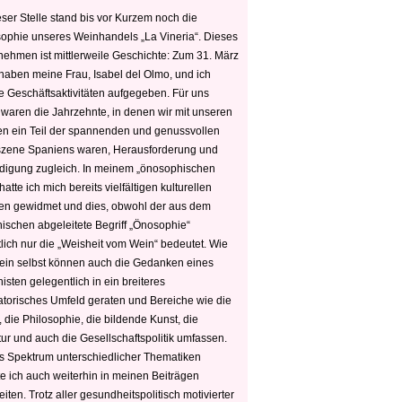
ser Stelle stand bis vor Kurzem noch die
sophie unseres Weinhandels „La Vineria“. Dieses
nehmen ist mittlerweile Geschichte: Zum 31. März
haben meine Frau, Isabel del Olmo, und ich
e Geschäftsaktivitäten aufgegeben. Für uns
 waren die Jahrzehnte, in denen wir mit unseren
n ein Teil der spannenden und genussvollen
zene Spaniens waren, Herausforderung und
edigung zugleich. In meinem „önosophischen
hatte ich mich bereits vielfältigen kulturellen
n gewidmet und dies, obwohl der aus dem
hischen abgeleitete Begriff „Önosophie“
tlich nur die „Weisheit vom Wein“ bedeutet. Wie
ein selbst können auch die Gedanken eines
sten gelegentlich in ein breiteres
satorisches Umfeld geraten und Bereiche wie die
 die Philosophie, die bildende Kunst, die
tur und auch die Gesellschaftspolitik umfassen.
s Spektrum unterschiedlicher Thematiken
e ich auch weiterhin in meinen Beiträgen
iten. Trotz aller gesundheitspolitisch motivierter