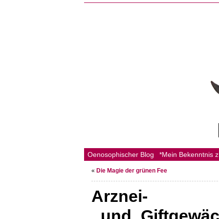
Oenosophischer Blog
*Mein Bekenntnis 
«
Die Magie der grünen Fee
Arznei-
_und_Giftgewä