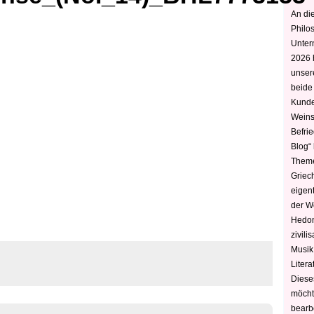
An die
Philo
Unter
2026 
unser
beide
Kunde
Weins
Befri
Blog“ 
Theme
Griec
eigen
der W
Hedoni
zivili
Musik,
Litera
Diese
möcht
bearbe