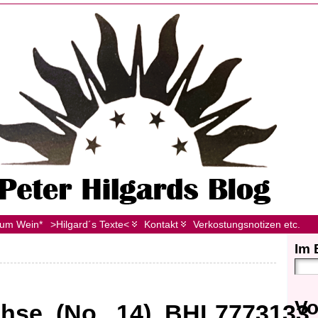
zum Wein*
>Hilgard´s Texte<
Kontakt
Verkostungsnotizen etc.
Im 
Vo
chse_(No._14)_BHL7773133