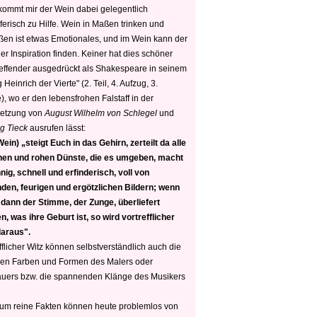
 kommt mir der Wein dabei gelegentlich
ferisch zu Hilfe. Wein in Maßen trinken und
ßen ist etwas Emotionales, und im Wein kann der
er Inspiration finden. Keiner hat dies schöner
reffender ausgedrückt als Shakespeare in seinem
 Heinrich der Vierte" (2. Teil, 4. Aufzug, 3.
, wo er den lebensfrohen Falstaff in der
etzung von
August Wilhelm von Schlegel
und
g Tieck
ausrufen lässt:
ein) „steigt Euch in das Gehirn, zerteilt da alle
nen und rohen Dünste, die es umgeben, macht
nig, schnell und erfinderisch, voll von
den, feurigen und ergötzlichen Bildern; wenn
 dann der Stimme, der Zunge, überliefert
, was ihre Geburt ist, so wird vortrefflicher
daraus".
fflicher Witz können selbstverständlich auch die
en Farben und Formen des Malers oder
auers bzw. die spannenden Klänge des Musikers
 um reine Fakten können heute problemlos von