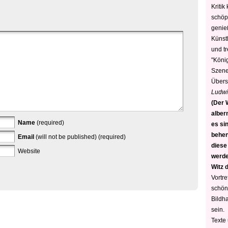
Kritik
schöp
genie
Künstl
und t
"König
Szene)
Übers
Ludwi
(Der W
alber
Name
(required)
es sin
behen
Email
(will not be published) (required)
diese
Website
werden
Witz 
Vortre
schön
Bildh
sein.
Texte