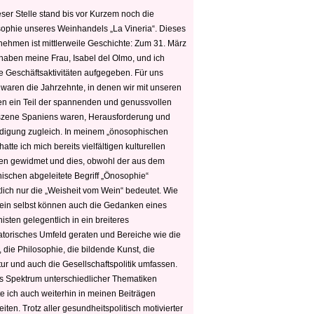
ser Stelle stand bis vor Kurzem noch die
sophie unseres Weinhandels „La Vineria“. Dieses
nehmen ist mittlerweile Geschichte: Zum 31. März
haben meine Frau, Isabel del Olmo, und ich
e Geschäftsaktivitäten aufgegeben. Für uns
 waren die Jahrzehnte, in denen wir mit unseren
n ein Teil der spannenden und genussvollen
zene Spaniens waren, Herausforderung und
edigung zugleich. In meinem „önosophischen
hatte ich mich bereits vielfältigen kulturellen
n gewidmet und dies, obwohl der aus dem
hischen abgeleitete Begriff „Önosophie“
tlich nur die „Weisheit vom Wein“ bedeutet. Wie
ein selbst können auch die Gedanken eines
sten gelegentlich in ein breiteres
satorisches Umfeld geraten und Bereiche wie die
 die Philosophie, die bildende Kunst, die
tur und auch die Gesellschaftspolitik umfassen.
s Spektrum unterschiedlicher Thematiken
e ich auch weiterhin in meinen Beiträgen
iten. Trotz aller gesundheitspolitisch motivierter